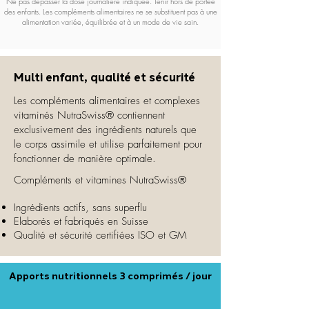
Ne pas dépasser la dose journalière indiquée. Tenir hors de portée
des enfants. Les compléments alimentaires ne se substituent pas à une
alimentation variée, équilibrée et à un mode de vie sain.
Multi enfant,
qualité et sécurité
Les compléments alimentaires et complexes
vitaminés NutraSwiss® contiennent
exclusivement des ingrédients naturels que
le corps assimile et utilise parfaitement pour
fonctionner de manière optimale.
Compléments et vitamines NutraSwiss®
Ingrédients actifs, sans superflu
Elaborés et fabriqués en Suisse
Qualité et sécurité certifiées ISO et GM
Apports nutritionnels 3 comprimés / jour